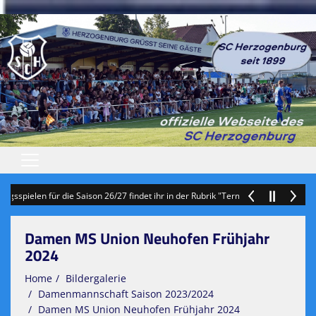
Startseite
 für die Saison 26/27 findet ihr in der Rubrik "Termine" auf der HP**** +++
Veranstaltungen
Damen MS Union Neuhofen Frühjahr
Patronanz/ Ballspende / Spende
2024
Sponsoren
Home
Bildergalerie
Damenmannschaft Saison 2023/2024
Vereinsvorst./Jubiläumszeitung
Damen MS Union Neuhofen Frühjahr 2024