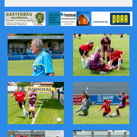
Funktionäre und Trainer
Mannschaften /Spielstätten
Eintrittspr./Abos/Clubmitglied
Chronik
Bildergalerie
Kontaktformular
Link zu Ligaportal /Fan.at
Öffnungszeiten Kantine