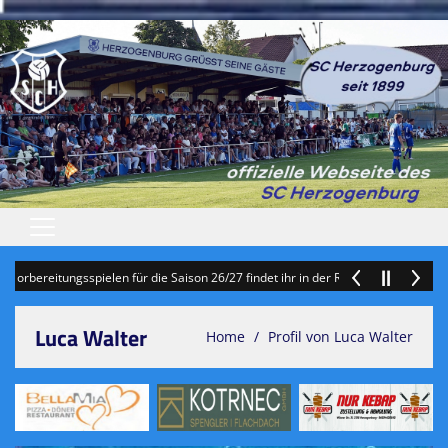
Startseite
ereitungsspielen für die Saison 26/27 findet ihr in der Rubrik "Termine" auf de
Veranstaltungen
Luca Walter
Home
Profil von Luca Walter
Patronanz/ Ballspende / Spende
Sponsoren
Vereinsvorst./Jubiläumszeitung