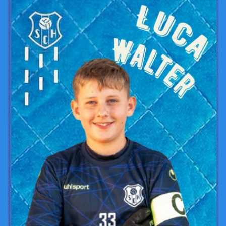
Funktionäre und Trainer
Mannschaften /Spielstätten
Eintrittspr./Abos/Clubmitglied
Chronik
Bildergalerie
Kontaktformular
Link zu Ligaportal /Fan.at
Öffnungszeiten Kantine