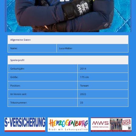
Allgemeine Daten
Name:
Luca Walter
Spielerprofil
Geburtsjahr:
2014
Größe:
175 cm
Position:
Torwart
Im Verein seit:
2022
Trikotnummer:
33