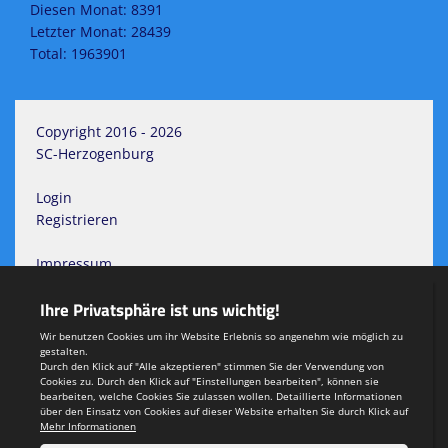
Diesen Monat: 8391
Letzter Monat: 28439
Total: 1963901
Copyright 2016 - 2026
SC-Herzogenburg
Login
Registrieren
Impressum
Datenschutzerklärung
Teamsports 2
Dein Sportverein online