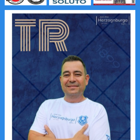
Funktionäre und Trainer
Mannschaften /Spielstätten
Eintrittspr./Abos/Clubmitglied
Chronik
Bildergalerie
Kontaktformular
Link zu Ligaportal /Fan.at
Öffnungszeiten Kantine