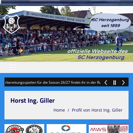
Startseite
reitungsspielen für die Saison 26/27 findet ihr in der Rubrik "Termine" auf der
Veranstaltungen
Horst Ing. Giller
Patronanz/ Ballspende / Spende
Home
Profil von Horst Ing. Giller
Sponsoren
Vereinsvorst./Jubiläumszeitung