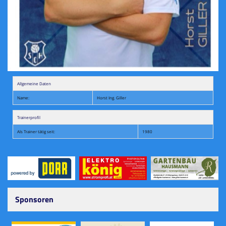
Allgemeine Daten
Name:
Horst Ing. Giller
Trainerprofil
Als Trainer tätig seit:
1980
Sponsoren